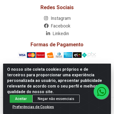
Redes Sociais
Instagram
Facebook
Linkedin
Formas de Pagamento
O nosso site coleta cookies próprios e de
terceiros para proporcionar uma experiência
Laslo Industria e Comercio LTDA - Rua Lauzane, 720 - Capela
personalizada ao usuário, apresentar publicidade
do Socorro, São Paulo/SP - CEP 04.782-010 - CNPJ
relevante de acordo com o seu perfil e melhorar a
07.251.430/0001-25
qualidade do nosso site.
Aceitar
Negar não essenciais
Preferências de Cookies